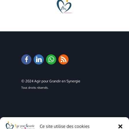
© 2024 Agir pour Grandir en Synergie
Tous droits réservés.
Ce site utilise des cookies
Mentions légales